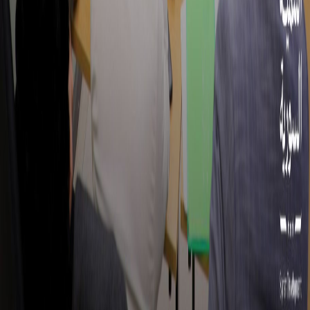
لتعزيز سبل العيش.. شراكة جديدة بين التنمية السورية وCARE
20 شباط 2026
القطاعات
إعادة الإعمار
التمكين الاقتصادي
التنمية المجتمعية
منظمة التنمية السورية
التقارير
الأخبار
القصص
انضم إلينا
اتصل بنا
الشكاوى والاقتراحات
جميع الحقوق محفوظة لـدى منظمة التنمية السورية ©2026