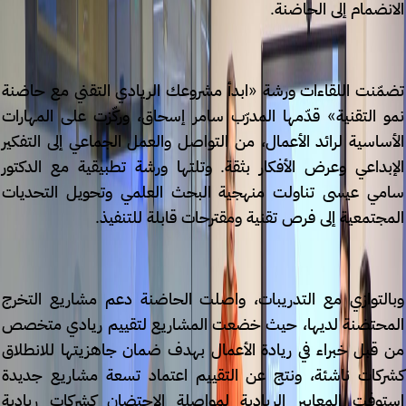
الانضمام إلى الحاضنة.
تضمّنت اللقاءات ورشة «ابدأ مشروعك الريادي التقني مع حاضنة
نمو التقنية» قدّمها المدرّب سامر إسحاق، وركّزت على المهارات
الأساسية لرائد الأعمال، من التواصل والعمل الجماعي إلى التفكير
الإبداعي وعرض الأفكار بثقة. وتلتها ورشة تطبيقية مع الدكتور
سامي عيسى تناولت منهجية البحث العلمي وتحويل التحديات
المجتمعية إلى فرص تقنية ومقترحات قابلة للتنفيذ.
وبالتوازي مع التدريبات، واصلت الحاضنة دعم مشاريع التخرج
المحتضنة لديها، حيث خضعت المشاريع لتقييم ريادي متخصص
من قبل خبراء في ريادة الأعمال بهدف ضمان جاهزيتها للانطلاق
كشركات ناشئة، ونتج عن التقييم اعتماد تسعة مشاريع جديدة
استوفت المعايير الريادية لمواصلة الاحتضان كشركات ريادية